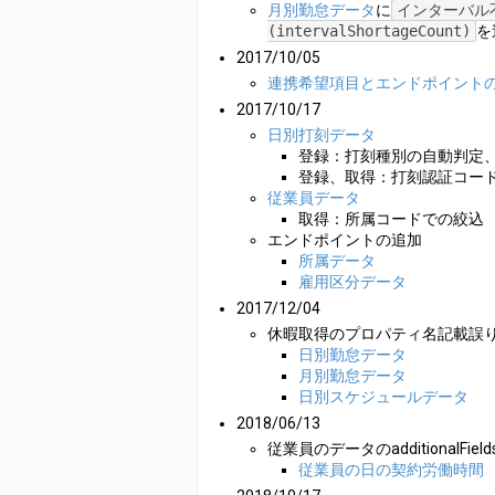
月別勤怠データ
に
インターバル
(intervalShortageCount)
を
2017/10/05
連携希望項目とエンドポイント
2017/10/17
日別打刻データ
登録：打刻種別の自動判定
登録、取得：打刻認証コー
従業員データ
取得：所属コードでの絞込
エンドポイントの追加
所属データ
雇用区分データ
2017/12/04
休暇取得のプロパティ名記載誤
日別勤怠データ
月別勤怠データ
日別スケジュールデータ
2018/06/13
従業員のデータのadditionalFi
従業員の日の契約労働時間