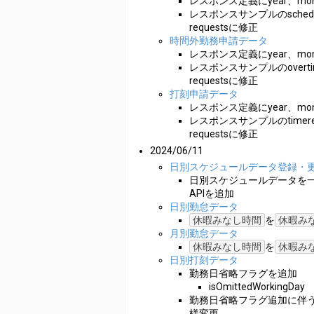
レスポンス定義にyear、mont
レスポンスサンプルのschedul
requestsに修正
時間外勤務申請データ
レスポンス定義にyear、mont
レスポンスサンプルのovertim
requestsに修正
打刻申請データ
レスポンス定義にyear、mont
レスポンスサンプルのtimereco
requestsに修正
2024/06/11
日別スケジュールデータ登録・
日別スケジュールデータを
APIを追加
日別勤怠データ
休暇みなし時間
を
休暇み
月別勤怠データ
休暇みなし時間
を
休暇み
日別打刻データ
勤務日省略フラグを追加
isOmittedWorkingDay
勤務日省略フラグ追加に伴
様変更