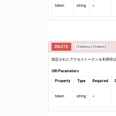
token
string
○
DELETE
/tokens/{token}
指定されたアクセストークンを利用停
URI Parameters
Property
Type
Required
token
string
○