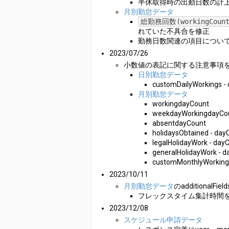
半休取得時の出勤日数の計
月別勤怠データ
総勤務回数(workingCount
れていた不具合を修正
勤務日数関連の項目につい
2023/07/26
小数値の表記に関する注意事項
日別勤怠データ
customDailyWorkings - 
月別勤怠データ
workingdayCount
weekdayWorkingdayCo
absentdayCount
holidaysObtained - day
legalHolidayWork - day
generalHolidayWork - d
customMonthlyWorkings 
2023/10/11
月別勤怠データ
のadditionalFi
フレックスタイム集計時間
2023/12/08
スケジュール申請データ