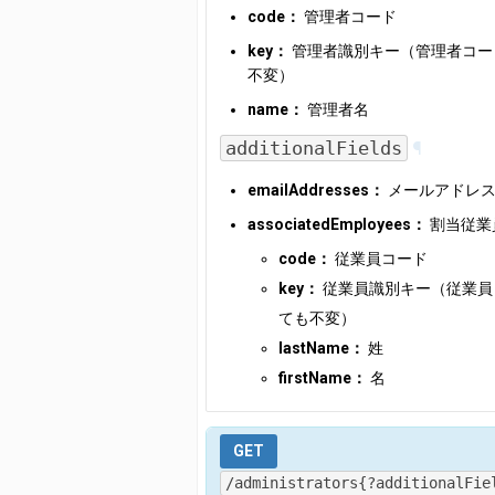
code：
管理者コード
key：
管理者識別キー（管理者コー
不変）
name：
管理者名
additionalFields
¶
emailAddresses：
メールアドレ
associatedEmployees：
割当従業
code：
従業員コード
key：
従業員識別キー（従業員
ても不変）
lastName：
姓
firstName：
名
GET
/administrators{?additionalFie