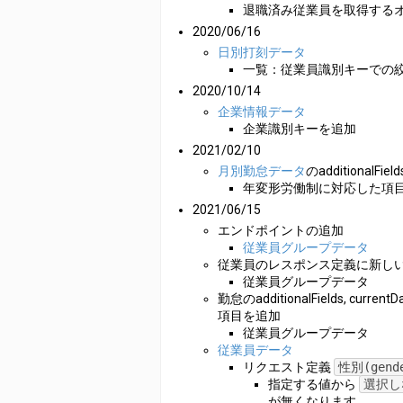
退職済み従業員を取得する
2020/06/16
日別打刻データ
一覧：従業員識別キーでの
2020/10/14
企業情報データ
企業識別キーを追加
2021/02/10
月別勤怠データ
のadditionalFi
年変形労働制に対応した項
2021/06/15
エンドポイントの追加
従業員グループデータ
従業員のレスポンス定義に新し
従業員グループデータ
勤怠のadditionalFields, curre
項目を追加
従業員グループデータ
従業員データ
リクエスト定義
性別(gend
指定する値から
選択しな
が無くなります