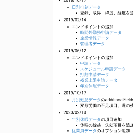
2018/10/17
日別打刻データ
登録、取得：緯度、経度を
2019/02/14
エンドポイントの追加
時間外勤務申請データ
企業情報データ
管理者データ
2019/06/12
エンドポイントの追加
申請データ
スケジュール申請データ
打刻申請データ
残業上限申請データ
年別休暇データ
2019/10/17
月別勤怠データ
のadditionalFi
変形労働の不足項目、週の
2020/02/13
年別休暇データ
の項目追加
休暇の繰越・失効項目を追
従業員データ
のオプション追加