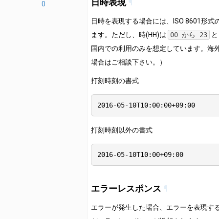
日時表現
¶
年月指定
0
連携サービス
日別打刻データ
削除
時間外勤務申請データ
日時を表現する場合には、ISO 8601形
エラーメッセージ
従業員指定登録
従業員データ（一括）
ます。ただし、時(HH)は
00 から 23
と
年月指定
サーバーのその他の制限について
従業員一括登録
国内での利用のみを想定しています。海
登録（一括）
打刻申請データ
WebAPIのお問い合わせについて
場合はご相談下さい。）
一覧
更新（一括）
年月指定
連携希望項目とエンドポイントの対応
年月日指定
打刻時刻の書式
所属データ
緯度、経度の形式
残業上限申請データ
日別費用データ
一覧
2016-05-10T10:00:00+09:00
改訂履歴
年月指定
一覧
雇用区分データ
申請データ
打刻時刻以外の書式
年月日指定
一覧
承認・棄却
月別勤怠データ
2016-05-10T10:00+09:00
従業員グループデータ
年月指定
一覧
月別費用データ
エラーレスポンス
¶
年月指定
エラーが発生した場合、エラーを表現す