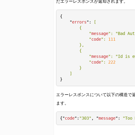
月別残休暇データ
だエラーレスポンスが返却されます。
年月指定
{

年別休暇データ
    "
errors
": 
[

        {

年度指定
            "
message
": 
"Bad Aut
            "
code
": 
111
日別スケジュールデータ
},

        {

登録・更新
            "
message
": 
"Id is e
            "
code
": 
222
登録・更新（一括）
}

削除
}
一覧
エラーレスポンスについて以下の構造で
年月日指定
ます。
日別スケジュール費用データ
{"
code
":
"303"
, "
message
": 
"Too 
一覧
年月日指定