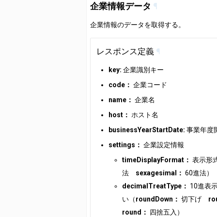
企業情報データ
¶
企業情報のデータを取得する。
レスポンス定義
¶
key:
企業識別キー
code：
企業コード
name：
企業名
host：
ホスト名
businessYearStartDate:
事業年度
settings：
企業設定情報
timeDisplayFormat：
表示形
法
sexagesimal：
60進法）
decimalTreatType：
10進表
い（
roundDown：
切下げ
r
round：
四捨五入）