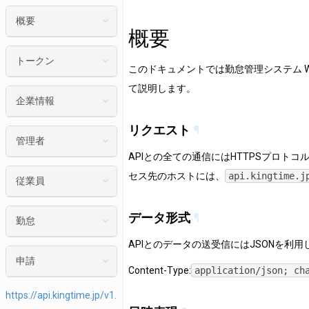
概要
概要
リクエスト
トークン
このドキュメントでは勤怠管理システム W
データ形式
て説明します。
アクセストークン
日時表現
企業情報
再発行
エラーレスポンス
リクエスト
¶
企業情報データ
利用停止
管理者
追加用のプロパティ
一覧
APIとの全ての通信にはHTTPSプロト
有効確認
管理者データ
nullのプロパティ
セス先のホストには、
api.kingtime.j
従業員
一覧
Optionalのプロパティ
従業員データ
データ形式
¶
アクセストークン
勤怠
一覧
利用禁止時間帯
APIとのデータの送受信にはJSONを利用
日別勤怠データ
従業員指定
申請
レート制限
Content-Type:
application/json; ch
一覧
登録
スケジュール申請データ
企業
https://api.kingtime.jp/v1.
年月日指定
更新